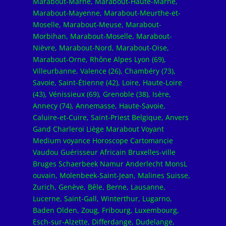
Marabout-Marne, Marabout-Haute-Marne,
Marabout-Mayenne, Marabout-Meurthe-et-
Moselle, Marabout-Meuse, Marabout-
Morbihan, Marabout-Moselle, Marabout-
Nièvre, Marabout-Nord, Marabout-Oise,
Marabout-Orne, Rhône Alpes Lyon (69),
Villeurbanne, Valence (26), Chambéry (73),
Savoie, Saint-Étienne (42), Loire, Haute-Loire
(43), Vénissieux (69), Grenoble (38), Isère,
Annecy (74), Annemasse, Haute-Savoie,
Caluire-et-Cuire, Saint-Priest Belgique, Anvers
Gand Charleroi Liège Marabout Voyant
Medium voyance Horoscope Cartomancie
Vaudou Guérisseur Africain Bruxelles-ville
Bruges Schaerbeek Namur Anderlecht MonsL
ouvain, Molenbeek-Saint-Jean, Malines Suisse,
Zurich, Genève, Bêle, Berne, Lausanne,
Lucerne, Saint-Gall, Winterthur, Lugarno,
Baden Olden, Zoug, Fribourg, Luxembourg,
Esch-sur-Alzette, Differdange, Dudelange,