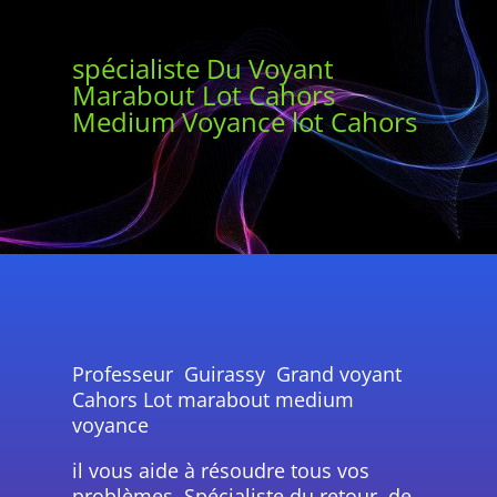
spécialiste Du Voyant
Marabout Lot Cahors
Medium Voyance lot Cahors
Professeur Guirassy Grand voyant
Cahors Lot marabout medium
voyance
il vous aide à résoudre tous vos
problèmes, Spécialiste du retour de