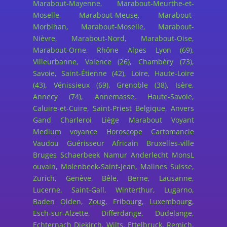
Marabout-Mayenne, Marabout-Meurthe-et-
Moselle, Marabout-Meuse, Marabout-
Morbihan, Marabout-Moselle, Marabout-
Nièvre, Marabout-Nord, Marabout-Oise,
Marabout-Orne, Rhône Alpes Lyon (69),
Villeurbanne, Valence (26), Chambéry (73),
Savoie, Saint-Étienne (42), Loire, Haute-Loire
(43), Vénissieux (69), Grenoble (38), Isère,
Annecy (74), Annemasse, Haute-Savoie,
Caluire-et-Cuire, Saint-Priest Belgique, Anvers
Gand Charleroi Liège Marabout Voyant
Medium voyance Horoscope Cartomancie
Vaudou Guérisseur Africain Bruxelles-ville
Bruges Schaerbeek Namur Anderlecht MonsL
ouvain, Molenbeek-Saint-Jean, Malines Suisse,
Zurich, Genève, Bêle, Berne, Lausanne,
Lucerne, Saint-Gall, Winterthur, Lugarno,
Baden Olden, Zoug, Fribourg, Luxembourg,
Esch-sur-Alzette, Differdange, Dudelange,
Echternach Diekirch, Wilts, Ettelbruck, Remich,