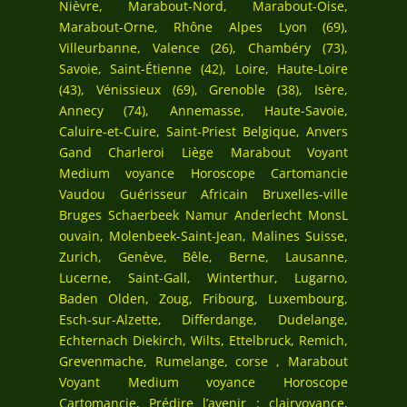
Nièvre, Marabout-Nord, Marabout-Oise,
Marabout-Orne, Rhône Alpes Lyon (69),
Villeurbanne, Valence (26), Chambéry (73),
Savoie, Saint-Étienne (42), Loire, Haute-Loire
(43), Vénissieux (69), Grenoble (38), Isère,
Annecy (74), Annemasse, Haute-Savoie,
Caluire-et-Cuire, Saint-Priest Belgique, Anvers
Gand Charleroi Liège Marabout Voyant
Medium voyance Horoscope Cartomancie
Vaudou Guérisseur Africain Bruxelles-ville
Bruges Schaerbeek Namur Anderlecht MonsL
ouvain, Molenbeek-Saint-Jean, Malines Suisse,
Zurich, Genève, Bêle, Berne, Lausanne,
Lucerne, Saint-Gall, Winterthur, Lugarno,
Baden Olden, Zoug, Fribourg, Luxembourg,
Esch-sur-Alzette, Differdange, Dudelange,
Echternach Diekirch, Wilts, Ettelbruck, Remich,
Grevenmache, Rumelange, corse , Marabout
Voyant Medium voyance Horoscope
Cartomancie, Prédire l’avenir : clairvoyance,